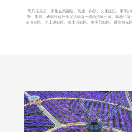
思行拓展是一家集企業團建、黨建、內訓、文化建設、軍事訓
營、學農、研學等會外拓展活動為一體的拓展公司。基地坐落于浦
空項目區、水上運動區、軍訓活動區、生產勞動區、采摘觀光