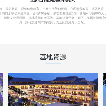
練、國防教育、理想信念教育，生產生活勞動實踐、心理素質教育、感恩教育
口永寧侯沖風景區，占地130多畝，多功能會議室5個，會場可容難800人，
區、傳統文化展示區、濕地植物科考區等。基地坐落于老山腳下，美麗的滁河之
息，讓你忘卻鬧市的喧囂，真正回歸純粹大自然。
基地資源