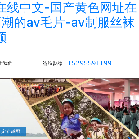
产在线中文-国产黄色网址在
潮的av毛片-av制服丝袜
频
15295591199
于我們
咨詢熱線：