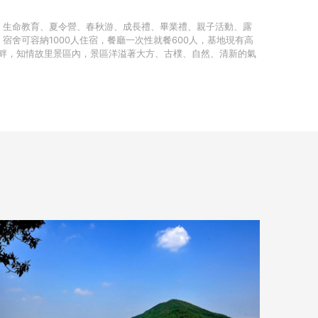
、生命教育、夏令營、春秋游、成長禮、畢業禮、親子活動、露
宿舍可容納1000人住宿，餐廳一次性就餐600人，基地現有高
畔，知情故里景區內，景區洋溢著大方、古樸、自然、清新的氣